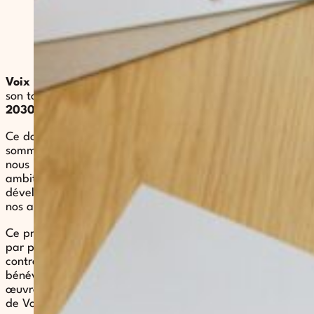
Voix de Femmes
est fière et heureuse de vous présenter
son tout premier projet associatif pour la période
2026-
2030
.
Ce document est l’occasion de réaffirmer qui nous
sommes, les valeurs qui nous animent et les actions que
nous menons au quotidien. Il présente également nos
ambitions pour les années à venir, nos projets de
développement ainsi qu’une évaluation transparente de
nos actions, dans une démarche d’amélioration continue.
Ce projet associatif est le fruit d’un travail collectif nourri
par près de trente années d’engagement dans la lutte
contre le mariage forcé. Depuis 1998, les salarié.es, les
bénévoles et les membres du Conseil d’administration
œuvrent main dans la main pour faire vivre les missions
de Voix de Femmes et renforcer son impact.