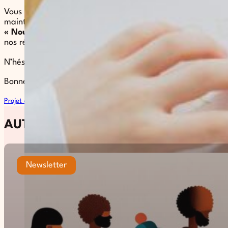
Vous pouvez télécharger ce projet associatif dès
maintenant. Il est également disponible dans la rubrique
« Nous connaître »
de notre site internet ainsi que sur
nos réseaux sociaux.
N’hésitez pas à le partager et à adhérer !
Bonne lecture,
Projet associatif 2026-2030
Télécharger
Tous les articles
AUTRES ARTICLES
Newsletter