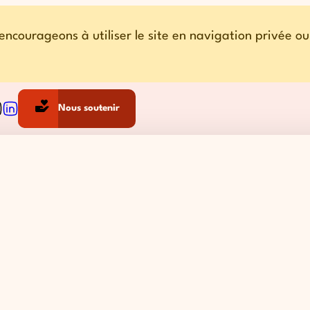
encourageons à utiliser le site en navigation privée o
ow us on Facebook
llow us on Instagram
Follow us on Linkedin
Nous soutenir