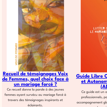
Recueil de témoignages Voix
Guide Libre 
de Femmes, quel choix face à
et Autonom
un mariage forcé ?
(A
Ce recueil donne la parole à des jeunes
Ce guide est un o
femmes ayant survécu au mariage forcé à
professionnels, p
travers des témoignages inspirants et
accompagnement glob
éclairants.