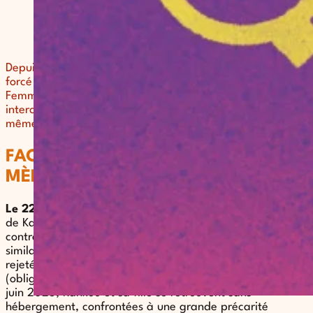
Depuis 1998, Voix de Femmes lutte contre le mariage
forcé et pour la défense de la liberté d’aimer. Voix de
Femmes est une association féministe, intersectionnelle et
interculturelle. Elle promeut le droit à disposer de soi-
même et la non-violence comme base de l’égalité.
FACE AU MARIAGE FORCÉ, UNE
MÈRE DEMANDE PROTECTION
Le 22 juillet 2025
, Ouest-France publie le témoignage
de Kankou, mariée de force dans son pays d’origine et
contrainte de fuir pour protéger sa fille d’un sort
similaire. Réfugiée en France, sa demande d’asile a été
rejetée, et elle fait aujourd’hui l’objet d’une OQTF
(obligation de quitter le territoire français). Depuis le 27
juin 2025, Kankou et sa fille se retrouvent sans
hébergement, confrontées à une grande précarité